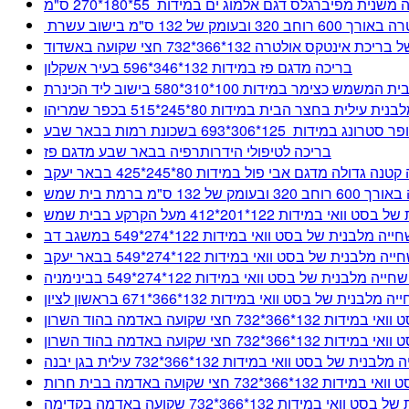
של 132 ס"מ בישוב עשרת
אינטקס אולטרה 132*366*732 חצי שקועה באשדוד
בריכה מדגם פז במידות 132*346*596 בעיר אשקלון
ר במידות 100*310*580 בישוב ליד הכינרת
ילית בחצר הבית במידות 80*245*515 בכפר שמריהו
ת 125*306*693 בשכונת רמות בבאר שבע
בריכה לטיפולי הידרותרפיה בבאר שבע מדגם פז
נה גדולה מדגם אבי פול במידות 80*245*425 בבאר יעקב
ס"מ ברמת בית שמש
ידות 122*201*412 מעל הקרקע בבית שמש
 מלבנית של בסט וואי במידות 122*274*549 במשגב דב
מלבנית של בסט וואי במידות 122*274*549 בבאר יעקב
ה מלבנית של בסט וואי במידות 122*274*549 בבינימניה
בנית של בסט וואי במידות 132*366*671 בראשון לציון
חצי שקועה באדמה בהוד השרון
חצי שקועה באדמה בהוד השרון
ת של בסט וואי במידות 132*366*732 עילית בגן יבנה
 חצי שקועה באדמה בבית חרות
ידות 132*366*732 שקועה באדמה בקדימה