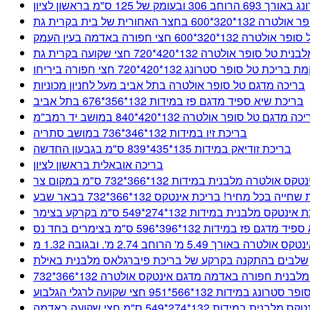
 125 ס"מ בראשון לציון
 בחצר האחורית של בית בקרית גת
132*320*600 חצי חפורה באדמה בעין העמק
 סופר אולטרה 132*420*720 חצי שקועה בקרית גת
ת טל סופר סטרונג 132*420*720 חצי חפורה ביריחו
בריכה מדגם טל סופר אולטרה בתל אביב מעל לחניון מכוניות
בריכת שיא ספיד מדגם פז במידות 132*356*676 בתל אביב
ה מדגם טל סופר אולטרה 132*420*840 במושב יד רמב"מ
בריכת זיו במידות 132*346*736 במושב סתריה
בריכת זודיאק במידות 135*435*839 ס"מ בגבעון החדשה
בריכה אובאלית בראשון לציון
רה מלבנית במידות 132*366*732 ס"מ במקום צר
ייה בכל מחיר! בריכת אינטקס 132*366*732 בבאר שבע
מלבנית במידות 132*274*549 ס"מ בקרקע בצימר
 פז במידות 132*396*596 ס"מ בצימרים בחד נס
שלבים בהתקנה בקרקע של בריכת פיברגלאס מלבנית באילת
לבנית חפורה באדמה מדגם אינטקס אולטרה 132*366*732
ות 132*566*951 חצי שקועה לרגלי הגלבוע
ת במידות 132*274*549 ס"מ חצי שקועה באדמה